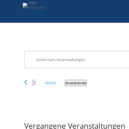
Veranstaltungen
Bitte
Suche
Schlüsselwort
und
eingeben.
Ansichten,
Suche
Navigation
Heute
Anstehende
nach
Datum
Veranstaltungen
wählen.
Schlüsselwort.
Vergangene Veranstaltungen