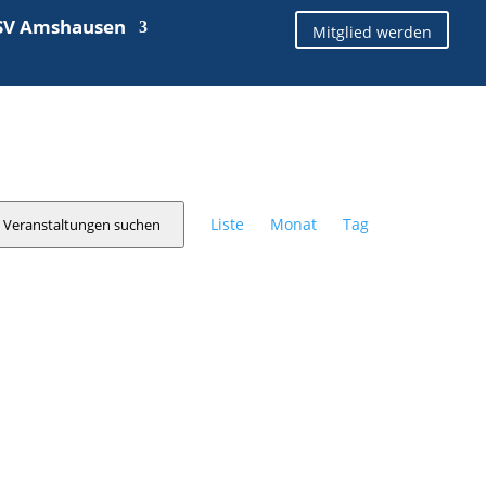
SV Amshausen
Mitglied werden
Veranstaltung
Ansichten-
Liste
Monat
Tag
Veranstaltungen suchen
Navigation